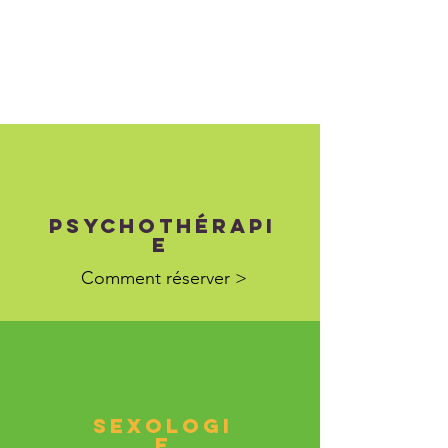
psychothérapi
e
Comment réserver >
Sexologi
e