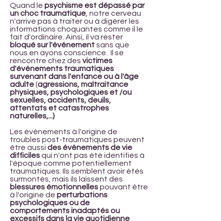
Quand le
psychisme est dépassé par
un choc traumatique
, notre cerveau
n'arrive pas à traiter ou à digérer les
informations choquantes comme il le
fait d'ordinaire. Ainsi, il va rester
bloqué sur l'événement
sans que
nous en ayons conscience. Il se
rencontre chez des
victimes
d'événements traumatiques
survenant dans l'enfance ou à l'âge
adulte
(
agressions, maltraitance
physiques, psychologiques et /ou
sexuelles, accidents, deuils,
attentats et catastrophes
naturelles,...)
Les événements à l'origine de
troubles post-traumatiques peuvent
être aussi
des événements de vie
difficiles
qui n'ont pas été identifiés à
l'époque comme potentiellement
traumatiques. Ils semblent avoir étés
surmontés, mais ils laissent des
blessures émotionnelles
pouvant être
à l'origine de
perturbations
psychologiques ou de
comportements inadaptés ou
excessifs dans la vie quotidienne