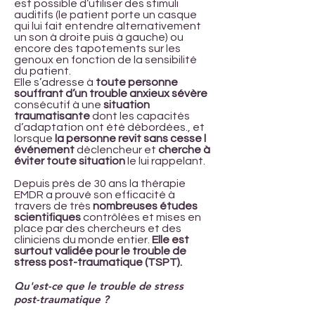
est possible d’utiliser des stimuli
auditifs (le patient porte un casque
qui lui fait entendre alternativement
un son à droite puis à gauche) ou
encore des tapotements sur les
genoux en fonction de la sensibilité
du patient.
Elle s’adresse à
toute personne
souffrant d’un trouble anxieux sévère
consécutif à une
situation
traumatisante
dont les capacités
d’adaptation ont été débordées., et
lorsque
la personne revit sans cesse l
événement
déclencheur et
cherche à
éviter toute situation
le lui rappelant.
Depuis près de 30 ans la thérapie
EMDR a prouvé son efficacité à
travers de très
nombreuses études
scientifiques
contrôlées et mises en
place par des chercheurs et des
cliniciens du monde entier.
Elle est
surtout validée pour le trouble de
stress post-traumatique (TSPT).
Qu'est-ce que le trouble de stress
post-traumatique ?