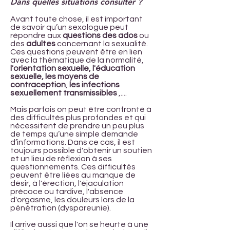
Dans quelles situations consulter ?
Avant toute chose, il est important
de savoir qu’un sexologue peut
répondre aux
questions des ados
ou
des
adultes
concernant la sexualité.
Ces questions peuvent être en lien
avec la thématique de la normalité,
l'orientation sexuelle, l'éducation
sexuelle, les moyens de
contraception
,
les infections
sexuellement transmissibles
,....
Mais parfois on peut être confronté à
des difficultés plus profondes et qui
nécessitent de prendre un peu plus
de temps qu’une simple demande
d’informations. Dans ce cas, il est
toujours possible d'obtenir un soutien
et un lieu de réflexion à ses
questionnements. Ces difficultés
peuvent être liées au manque de
désir, à l'érection, l'éjaculation
précoce ou tardive, l'absence
d'orgasme, les douleurs lors de la
pénétration (dyspareunie).
Il arrive aussi que l'on se heurte à une