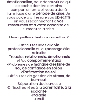
émotionnelles,
pour découvrir ce qui
se cache derrière certains
comportements et vous aider à
faire face à une
période de crise
. Je
vous guide à atteindre vos
objectifs
en vous reconnectant à
vos
ressources et à votre capacité
de
surmonter la crise.
Dans quelles situations consulter
?
-Difficultés liées à la
vie
professionnelle
ou au
passage à la
retraite
-Troubles
relationnels, émotionnels
et/ou
comportementaux
-Problèmes de
manque d’estime de
soi, de confiance en soi ou
d’affirmation de soi.
-Difficultés de gestion de
stress, de
burn-out
-Séparation douloureuse
-Difficultés liées à la
parentalité, à la
scolarité
-
Maladie
-Deuil