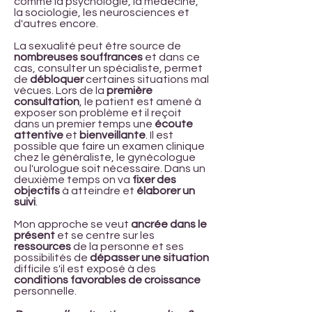
comme la psychologie, la médecine,
la sociologie, les neurosciences et
d'autres encore.
La sexualité peut être source de
nombreuses souffrances
et dans ce
cas, consulter un spécialiste, permet
de
débloquer
certaines situations mal
vécues. Lors de la
première
consultation
, le patient est amené à
exposer son problème et il reçoit
dans un premier temps une
écoute
attentive
et
bienveillante
. Il est
possible que faire un examen clinique
chez le généraliste, le gynécologue
ou l'urologue soit nécessaire. Dans un
deuxième temps on va
fixer des
objectifs
à atteindre et
élaborer un
suivi
.
Mon approche se veut
ancrée dans le
présent
et se centre sur les
ressources
de la personne et ses
possibilités de
dépasser une situation
difficile s'il est exposé à des
conditions favorables de croissance
personnelle.